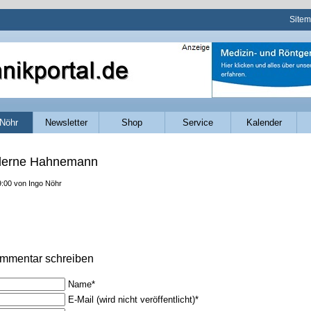
Navig
Site
übers
Nöhr
Newsletter
Shop
Service
Kalender
derne Hahnemann
9:00
von Ingo Nöhr
mmentar schreiben
Pflichtfeld
Name
*
Pflichtfeld
E-Mail (wird nicht veröffentlicht)
*