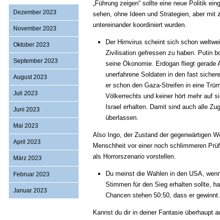
„Führung zeigen“ sollte eine neue Politik eing
Dezember 2023
sehen, ohne Ideen und Strategien, aber mit z
untereinander koordiniert wurden.
November 2023
Der Hirnvirus scheint sich schon weltw
Oktober 2023
Zivilisation gefressen zu haben. Putin b
September 2023
seine Ökonomie. Erdogan fliegt gerade A
unerfahrene Soldaten in den fast sicher
August 2023
er schon den Gaza-Streifen in eine Tr
Juli 2023
Völkerrechts und keiner hört mehr auf s
Israel erhalten. Damit sind auch alle Zu
Juni 2023
überlassen.
Mai 2023
Also Ingo, der Zustand der gegenwärtigen W
April 2023
Menschheit vor einer noch schlimmeren Prüf
als Horrorszenario vorstellen.
März 2023
Du meinst die Wahlen in den USA, wenn T
Februar 2023
Stimmen für den Sieg erhalten sollte, 
Januar 2023
Chancen stehen 50:50, dass er gewinnt
Kannst du dir in deiner Fantasie überhaupt 