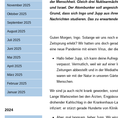
der Menschheit. Gleich drei Nuklearmächt
November 2025
und Israel. Der Atombunker soll angesicht
Grund, dass sich Ingo und Jupp aus ihrer
Oktober 2025
Nachrichten studieren. Das zu erwartend
September 2025
August 2025
Guten Morgen, Ingo. Solange wir uns noch e
Juli 2025
Zeitsprung erlebt? Wir hatten uns doch ger
Juni 2025
eine neue Pandemie mit einem Virus, der die
Mai 2025
Hallo lieber Jupp, ich kann deine Aufre
verpasst. Vermutlich, weil wir auf einer
April 2025
Zeitungen abbestellt und in der Media
März 2025
waren wir mit der Natur in unseren Gärt
Menschen.
Februar 2025
Wir sind ja auch nicht krank geworden, sons
Januar 2025
Lange Wartezeiten bei den Ärzten, Engpäss
drohender Kahlschlag in der Krankenhaus-La
infiziert: er stürzt gerade Hunderte von Kli
2024
Aber, mal langsam, lieber Jupp. Wir wis