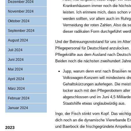
Dezember 2024
Krankenhäusern immer noch die höchste
November 2024
leisten. Ich erinnere mich, dass schon 
werden sollten, vor allem auch im Ruhrg
Oktober 2024
Vermeidung der roten Zahlen. Also da se
September 2024
dieser radikalen Form durchgeführt werde
August 2024
Und der Betreuungsnotstand für uns im Alter
Pflegepersonal für Deutschland anzulocken. 
Juli 2024
Pflegekräfte aus dem Ausland nach Deutschl
Juni 2024
Beiden noch die nächsten zweihundert Jahr
Mai 2024
Jupp, warum denn erst nach Brasilien r
Volkswagen-Konzern will mindestens dre
April 2024
Gehaltskürzungen auferlegen. Die meis
März 2024
locker auch mit den Pflegerobotern alle
abgeschlossen und im Juni 4,5 Milliarden
Februar 2024
Staatshilfe etwas unglaubwürdig aus.
Januar 2024
Ingo, der Fisch stinkt vom Kopf. Das wichti
dich noch an die dynamische Viererbande En
und Baerbock die frischgegründete Ampelkoal
2023