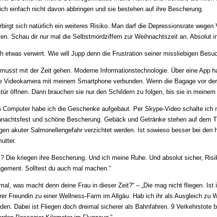
ich einfach nicht davon abbringen und sie bestehen auf ihre Bescherung.
rbirgt sich natürlich ein weiteres Risiko. Man darf die Depressionsrate wegen
en. Schau dir nur mal die Selbstmord­ziffern zur Weihnachtszeit an. Absolut i
ch etwas verwirrt. Wie will Jupp denn die Frustration seiner missliebigen Besu
musst mit der Zeit gehen. Moderne Informationstechnologie. Über eine App hab
e Videokamera mit meinem Smartphone verbunden. Wenn die Bagage vor der T
tür öffnen. Dann brauchen sie nur den Schildern zu folgen, bis sie in mein
 Computer habe ich die Geschenke aufgebaut. Per Skype-Video schalte ich 
hnachtsfest und schöne Bescherung. Gebäck und Getränke stehen auf dem T
en akuter Salmonellengefahr verzichtet werden. Ist sowieso besser bei den 
utter.
? Die kriegen ihre Bescherung. Und ich meine Ruhe. Und absolut sicher, Ris
gement. Solltest du auch mal machen.“
mal, was macht denn deine Frau in dieser Zeit?“ – „Die mag nicht fliegen. Ist ih
rer Freundin zu einer Wellness-Farm im Allgäu. Hab ich ihr als Ausgleich zu
eden. Dabei ist Fliegen doch dreimal sicherer als Bahnfahren. 9 Verkehrstote