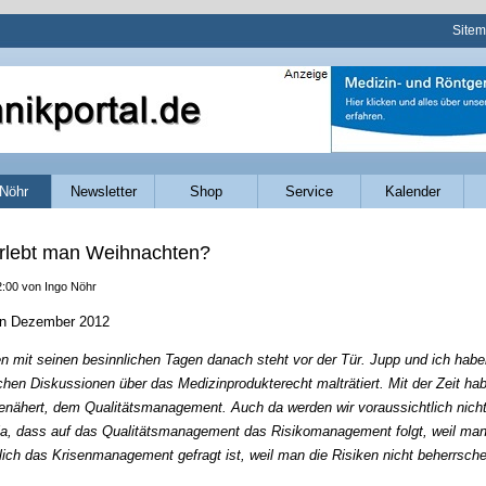
Navig
Site
übers
Nöhr
Newsletter
Shop
Service
Kalender
rlebt man Weihnachten?
2:00
von Ingo Nöhr
n Dezember 2012
 mit seinen besinnlichen Tagen danach steht vor der Tür. Jupp und ich habe
schen Diskussionen über das Medizin­produkterecht malträtiert. Mit der Zeit h
­nähert, dem Qualitätsmanagement. Auch da werden wir voraussichtlich nich
a, dass auf das Qualitätsmanagement das Risiko­management folgt, weil man 
ich das Krisenmanagement gefragt ist, weil man die Risiken nicht beherrsch