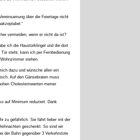
 Vereinsamung über die Feiertage nicht
nakzeptabel.“
cher vermeiden, wenn er nicht da ist?
e ich die Haustürklingel und die dort
ür steht, kann ich per Fernbedienung
em Wohnzimmer stehen.
mich dazu und wünsche allen ein
isch. Auf den Gänsebraten muss
hohen Cholesterin­werten meiner
iko auf Minimum reduziert. Dank
r zu gefährlich. Sie fährt lieber mit der
 Weihnachten geschenkt. So sind wir
 bei der Bahn gegenüber 3 Verkehrstote