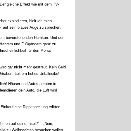
Der gleiche Effekt wie mit dem TV-
eher explodieren, hielt ich mich
er auf sein blaues Auge zu sprechen.
einem bevorstehenden Hurrikan. Und der
adfahrern und Fußgängern ganz zu
hrscheinlichkeit für den Monat
ird gar nicht mehr gestreut. Kein Geld
 Graben. Extrem hohes Unfallrisiko!
lich! Häuser und Autos geraten in
emolieren dein Auto, die Luft wird
inkauf eine Rippenprellung erlitten.
ehmen auf deine Insel?“ – „Nein,
h alle zu Weihnachten besuchen wollen.