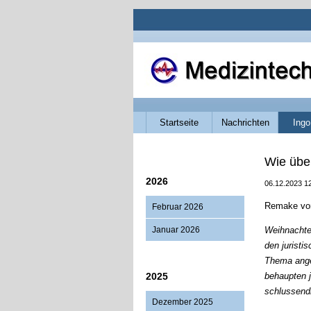
Navigation
Startseite
Nachrichten
Ingo
überspringen
Wie übe
2026
06.12.2023 1
Remake vo
Februar 2026
Januar 2026
Weihnachten
den juristi
Thema ange
2025
behaupten j
schlussendl
Dezember 2025