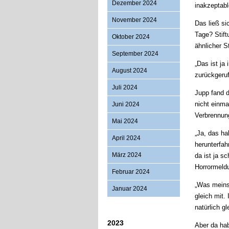
Dezember 2024
inakzeptabl
November 2024
Das ließ si
Tage? Stift
Oktober 2024
ähnlicher S
September 2024
„Das ist ja
August 2024
zurückgeruf
Juli 2024
Jupp fand d
nicht einma
Juni 2024
Verbrennung
Mai 2024
„Ja, das ha
April 2024
herunterfa
März 2024
da ist ja s
Horrormeldu
Februar 2024
„Was meinst
Januar 2024
gleich mit.
natürlich g
2023
Aber da ha