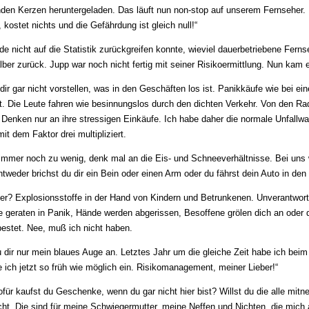
den Kerzen heruntergeladen. Das läuft nun non-stop auf unserem Fernseher. 
, kostet nichts und die Gefährdung ist gleich null!“
de nicht auf die Statistik zurückgreifen konnte, wieviel dauerbetriebene Ferns
lber zurück. Jupp war noch nicht fertig mit seiner Risikoermittlung. Nun kam 
dir gar nicht vorstellen, was in den Geschäften los ist. Panikkäufe wie bei 
t. Die Leute fahren wie besinnungslos durch den dichten Verkehr. Von den R
Denken nur an ihre stressigen Einkäufe. Ich habe daher die normale Unfallwa
t dem Faktor drei multipliziert.
immer noch zu wenig, denk mal an die Eis- und Schneeverhältnisse. Bei uns w
tweder brichst du dir ein Bein oder einen Arm oder du fährst dein Auto in den
er? Explosionsstoffe in der Hand von Kindern und Betrunkenen. Unverant­wort­
e geraten in Panik, Hände werden abgerissen, Besoffene grölen dich an oder d
pestet. Nee, muß ich nicht haben.
dir nur mein blaues Auge an. Letztes Jahr um die gleiche Zeit habe ich beim E
 ich jetzt so früh wie möglich ein. Risikomanagement, meiner Lieber!“
ofür kaufst du Geschenke, wenn du gar nicht hier bist? Willst du die alle mitn
icht. Die sind für meine Schwiegermutter, meine Neffen und Nichten, die mic