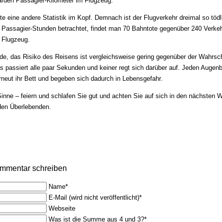
iarden Passagier-Kilometer im Flugzeug.“
te eine andere Statistik im Kopf. Demnach ist der Flugverkehr dreimal so tö
 Passagier-Stunden betrachtet, findet man 70 Bahntote gegenüber 240 Verkehr
 Flugzeug.
nde, das Risiko des Reisens ist vergleichsweise gering gegenüber der Wahr­sch
s passiert alle paar Sekunden und keiner regt sich darüber auf. Jeden Augen
rneut ihr Bett und begeben sich dadurch in Lebensgefahr.
inne – feiern und schlafen Sie gut und achten Sie auf sich in den nächsten
 den Überlebenden.
mmentar schreiben
Pflichtfeld
Name
*
Pflichtfeld
E-Mail (wird nicht veröffentlicht)
*
Webseite
Was ist die Summe aus 4 und 3?
*