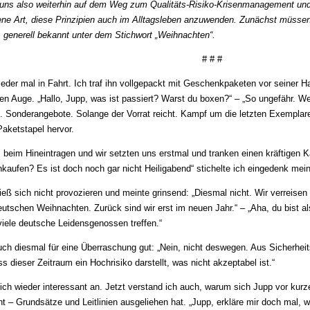
 uns also weiterhin auf dem Weg zum Qualitäts-Risiko-Krisenmanagement und
ene Art, diese Prinzipien auch im Alltagsleben anzuwenden. Zunächst müssen 
, generell bekannt unter dem Stichwort „Weihnachten“.
# # #
eder mal in Fahrt. Ich traf ihn vollgepackt mit Geschenkpaketen vor seiner H
en Auge. „Hallo, Jupp, was ist passiert? Warst du boxen?“ – „So ungefähr. We
 Sonder­angebote. Solange der Vorrat reicht. Kampf um die letzten Exemplar
aketstapel hervor.
m beim Hineintragen und wir setzten uns erstmal und tranken einen kräftigen Ka
kaufen? Es ist doch noch gar nicht Heiligabend“ stichelte ich eingedenk mein
ieß sich nicht provozieren und meinte grinsend: „Diesmal nicht. Wir verreise
tschen Weihnachten. Zurück sind wir erst im neuen Jahr.“ – „Aha, du bist 
 viele deutsche Leidensgenossen treffen.“
ch diesmal für eine Überraschung gut: „Nein, nicht deswegen. Aus Sicherhei
ss dieser Zeitraum ein Hochrisiko darstellt, was nicht akzeptabel ist.“
ich wieder interessant an. Jetzt verstand ich auch, warum sich Jupp vor k
– Grundsätze und Leitlinien ausgeliehen hat. „Jupp, erkläre mir doch mal, 