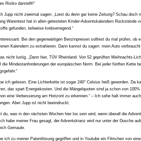
es Risiko darstellt!“
ch Jupp nicht zweimal sagen: „Liest du denn gar keine Zeitung? Schau doch 
ung Warentest hat in allen getesteten Kinder-Adventskalendern Rückstände v
toffe gefunden, teilweise krebserregend.“
 interessant. Bei den gegenwärtigen Benzinpreisen solltest du mal prüfen, ob e
enen Kalendern zu extrahieren. Dann kannst du sagen: mein Auto verbraucht 
as nicht lustig. „Dann hier, TÜV Rheinland: Von 52 geprüften Weihnachts-Licht
l die Mindestanforderungen der europäischen Norm. Bei jeder fünften Kette b
s­gefahr.“
be ich gelesen. Eine Lichterkette ist sogar 240° Celsius heiß geworden. Da 
hren, das spart Energiekosten. Und die Mängelquoten sind ja schon von 100%
chon eine Verbesserung am Horizont zu erkennen.“ – Ich sehe halt immer auc
ngen. Aber Jupp ist nicht beeindruckt.
 du, was in den nächsten Wochen hier los sein wird, wenn überall die Adven
 Ich habe meiner Frau gesagt, der Advents­kranz wird nur unter der Dusche aufg
leich Gemaule.
be ich zu meiner Patentlösung gegriffen und in Youtube ein Filmchen von e