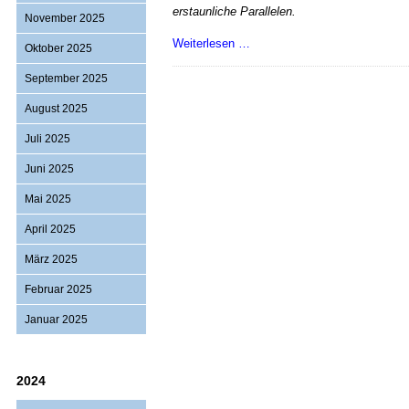
erstaunliche Parallelen.
November 2025
Über
Weiterlesen …
Oktober 2025
die
September 2025
erwachende
Macht
August 2025
der
Juli 2025
Verlierer
Juni 2025
Mai 2025
April 2025
März 2025
Februar 2025
Januar 2025
2024