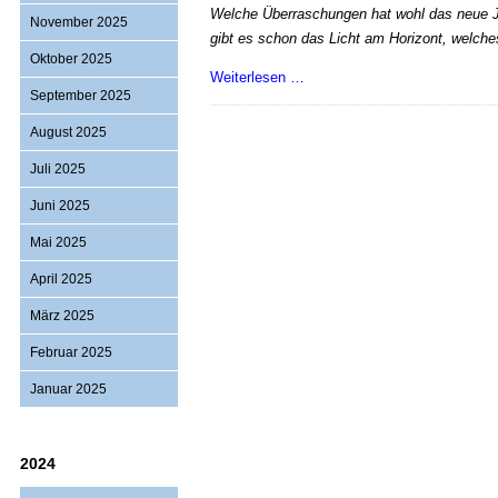
Welche Überraschungen hat wohl das neue Ja
November 2025
gibt es schon das Licht am Horizont, welche
Oktober 2025
Same
Weiterlesen …
September 2025
procedure
…?
August 2025
Diesmal
Juli 2025
nicht
mehr!
Juni 2025
Mai 2025
April 2025
März 2025
Februar 2025
Januar 2025
2024