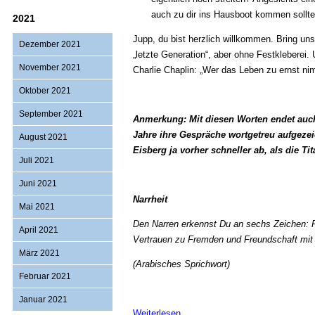
auch zu dir ins Hausboot kommen sollte
2021
Jupp, du bist herzlich willkommen. Bring uns
Dezember 2021
„letzte Generation“, aber ohne Festkleberei
November 2021
Charlie Chaplin: „Wer das Leben zu ernst n
Oktober 2021
September 2021
Anmerkung: Mit diesen Worten endet auch
Jahre ihre Gespräche wortgetreu aufgezei
August 2021
Eisberg ja vorher schneller ab, als die T
Juli 2021
Juni 2021
Narrheit
Mai 2021
Den Narren erkennst Du an sechs Zeichen: F
April 2021
Vertrauen zu Fremden und Freundschaft mit
März 2021
(Arabisches Sprichwort)
Februar 2021
Januar 2021
Party
Weiterlesen …