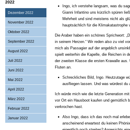
2022
Ingo, ich verstehe langsam, was du sag
Gianni Infantino uns kürzlich spüren lie
Dezember 2022
Mehrheit und sind meistens nicht als 
November 2022
hauptsächlich für die Klimakatastrophe 
Oktober 2022
Die Araber haben ein schönes Sprichwort: „
September 2022
in seinem Herzen.“ Wir reden also zu viel vo
mich als Passagier auf der angeblich unsin
August 2022
spielt weiterhin die Kapelle, die Reichen in
Juli 2022
der zweiten Klasse die ersten Krawalle aus
Fluten an.
Juni 2022
Schreckliches Bild, Ingo. Heutzutage w
Mai 2022
ausfliegen lassen. Und was würdest du
April 2022
Ich würde mich wie die letzte Generation m
März 2022
vor Ort ein Hausboot kaufen und gemütlich 
verkrochen hast.
Februar 2022
Also Ingo, dass ich das noch mal erleb
Januar 2022
anscheinend erwartest du keinen Phönix
eigentlich noch streiten? Angesichts e