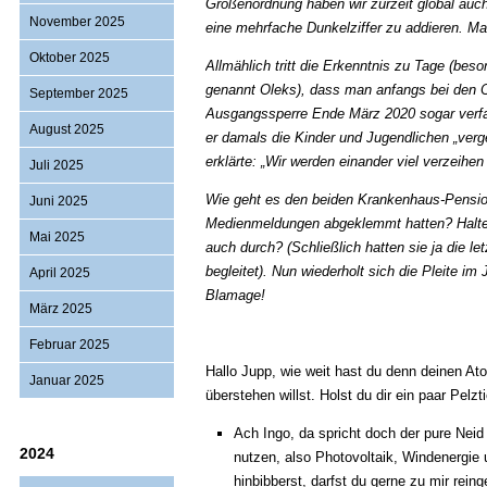
Größenordnung haben wir zurzeit global auch
November 2025
eine mehrfache Dunkelziffer zu addieren. Ma
Oktober 2025
Allmählich tritt die Erkenntnis zu Tage (be
genannt Oleks), dass man anfangs bei den C
September 2025
Ausgangssperre Ende März 2020 sogar verfassu
August 2025
er damals die Kinder und Jugendlichen „ve
erklärte: „Wir werden einander viel verzeihe
Juli 2025
Wie geht es den beiden Krankenhaus-Pension
Juni 2025
Medienmeldungen abgeklemmt hatten? Halten 
Mai 2025
auch durch? (Schließlich hatten sie ja die
begleitet). Nun wiederholt sich die Pleite i
April 2025
Blamage!
März 2025
Februar 2025
Hallo Jupp, wie weit hast du denn deinen Ato
Januar 2025
überstehen willst. Holst du dir ein paar Pel
Ach Ingo, da spricht doch der pure Neid
2024
nutzen, also Photovoltaik, Windenergi
hinbibberst, darfst du gerne zu mir r