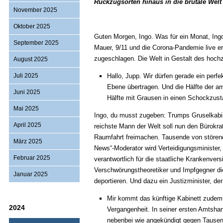
Rückzugsorten hinaus in die brutale Welt
November 2025
Oktober 2025
Guten Morgen, Ingo. Was für ein Monat, Ing
September 2025
Mauer, 9/11 und die Corona-Pandemie live e
zugeschlagen. Die Welt in Gestalt des hoch
August 2025
Juli 2025
Hallo, Jupp. Wir dürfen gerade ein perfek
Ebene übertragen. Und die Hälfte der a
Juni 2025
Hälfte mit Grausen in einen Schockzust
Mai 2025
Ingo, du musst zugeben: Trumps Gruselkabin
April 2025
reichste Mann der Welt soll nun den Bürokra
Raumfahrt freimachen. Tausende von störend
März 2025
News“-Moderator wird Verteidigungsminister,
Februar 2025
verantwortlich für die staatliche Krankenver
Verschwörungstheoretiker und Impfgegner die
Januar 2025
deportieren. Und dazu ein Justizminister, de
Mir kommt das künftige Kabinett zudem 
2024
Vergangenheit. In seiner ersten Amtsh
nebenbei wie angekündigt gegen Tausend