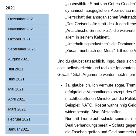
„auserwählter Staat von Gottes Gnaden“
2021
dynamisch ausgeglichen. Aber schau m
„Herrschaft der anorganischen Weltstad
Dezember 2021
„Das Greisenhafte statt des Jugendliche
November 2021
„Anarchische Sinnlichkeit“: die weitver
allem in seinem Kabinett.
Oktober 2021
„Unterhaltungsindustrien“: die Dominan
September 2021
„Zusammenbruch der Moral“: Ethische Ve
August 2021
Und du glaubst tatsächlich, Ingo, dass sich
alles selbstverliebte und radikale Ignoranten
Juli 2021
Gewalt.“ Statt Argumente werden noch mehr
Juni 2021
Ja, glaube ich. Ich vermute sogar, Trum
Mai 2021
erfolgreiche Verhandlungskonzept des G
machtbesoffenen Minister auf die Politi
April 2021
Beispiel: NATO. Kostet wahnsinnig Geld
März 2021
widerspenstig. Also: Abschaffen!
Nun tritt Trump auf, schickt seine schli
Februar 2021
Deal verhandlungsbereit – Schutz gegen 
Januar 2021
die Taschen greifen und Geld sammeln m