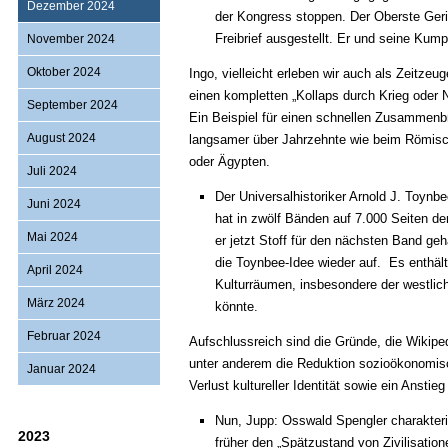
Dezember 2024
der Kongress stoppen. Der Oberste Geri
Freibrief ausgestellt. Er und seine Kum
November 2024
Oktober 2024
Ingo, vielleicht erleben wir auch als Zeitzeug
einen kompletten „Kollaps durch Krieg oder 
September 2024
Ein Beispiel für einen schnellen Zusammenb
August 2024
langsamer über Jahrzehnte wie beim Römische
oder Ägypten.
Juli 2024
Der Universalhistoriker Arnold J. Toynbe
Juni 2024
hat in zwölf Bänden auf 7.000 Seiten de
Mai 2024
er jetzt Stoff für den nächsten Band g
die Toynbee-Idee wieder auf. Es enthäl
April 2024
Kulturräumen, insbesondere der westli
März 2024
könnte.
Februar 2024
Aufschlussreich sind die Gründe, die Wikipedi
unter anderem die Reduktion sozioökonomisch
Januar 2024
Verlust kultureller Identität sowie ein Anstie
Nun, Jupp: Osswald Spengler charakteri
2023
früher den „Spätzustand von Zivilisation