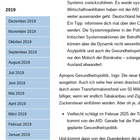
Systems zurückzuführen. Es wurde syste
2019
Wirtschaftswohltaten haben mit der AfD
weiter auseinander geht. Deutschland lie
Dezember 2019
Ein Tipp: informiere dich mal über den 
werden. Die Systemregulierer in der Polit
November 2019
kritischen Systemreaktionen der Betrof
Oktober 2019
können aber die Dynamik nicht wesentl
Asylpolitik und auch die Gesundheitspol
September 2019
nur den Moloch der Bürokratie – solange, 
August 2019
Ausland abwandert.
Juli 2019
Apropos Gesundheitspolitik, Ingo: Die neue 
ausgelöst. Auch ich sehe hier einen drastis
Juni 2019
durch einen Transformationsfond von 50 Milli
Mai 2019
billiger, wenn wir endlich Tabakanbau und Z
Zuckersteuer einführen würden. Aber oh je, 
April 2019
Vielleicht schlägt im Februar 2025 der
März 2019
kommt von der AfD. Gerade hat die Parte
Februar 2019
geplante Gesundheitspolitik.
Januar 2019
Und kommt dann von den Querdenkern die gr