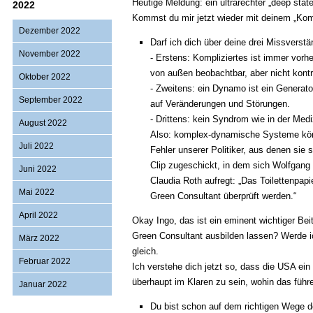
Heutige Meldung: ein ultrarechter „deep sta
2022
Kommst du mir jetzt wieder mit deinem „Ko
Dezember 2022
Darf ich dich über deine drei Missverstä
November 2022
- Erstens: Kompliziertes ist immer vor
von außen beobachtbar, aber nicht kontr
Oktober 2022
- Zweitens: ein Dynamo ist ein Genera
September 2022
auf Veränderungen und Störungen.
- Drittens: kein Syndrom wie in der Me
August 2022
Also: komplex-dynamische Systeme könne
Juli 2022
Fehler unserer Politiker, aus denen sie 
Clip zugeschickt, in dem sich Wolfgang B
Juni 2022
Claudia Roth aufregt: „Das Toilettenpap
Mai 2022
Green Consultant überprüft werden.“
April 2022
Okay Ingo, das ist ein eminent wichtiger B
Green Consultant ausbilden lassen? Werde 
März 2022
gleich.
Februar 2022
Ich verstehe dich jetzt so, dass die USA ein
überhaupt im Klaren zu sein, wohin das führe
Januar 2022
Du bist schon auf dem richtigen Wege 