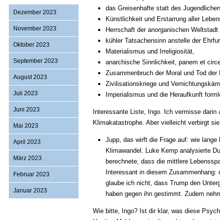
das Greisenhafte statt des Jugendlichen
Dezember 2023
Künstlichkeit und Erstarrung aller Lebe
November 2023
Herrschaft der anorganischen Weltstadt 
kühler Tatsachensinn anstelle der Ehrfur
Oktober 2023
Materialismus und Irreligiosität,
September 2023
anarchische Sinnlichkeit, panem et circ
Zusammenbruch der Moral und Tod der 
August 2023
Zivilisationskriege und Vernichtungskäm
Juli 2023
Imperialismus und die Heraufkunft forml
Juni 2023
Interessante Liste, Ingo. Ich vermisse darin
Klimakatastrophe. Aber vielleicht verbirgt si
Mai 2023
Jupp, das wirft die Frage auf: wie lange
April 2023
Klimawandel. Luke Kemp analysierte Dutz
März 2023
berechnete, dass die mittlere Lebensspan
Interessant in diesem Zusammenhang: di
Februar 2023
glaube ich nicht, dass Trump den Unter
Januar 2023
haben gegen ihn gestimmt. Zudem nehme 
Wie bitte, Ingo? Ist dir klar, was diese Ps