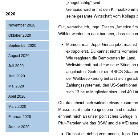
„kriegstüchtig“ sind.
Genauso wird er mit den Klimaabkomme
2020
seine gesamte Wirtschaft vom Kollaps be
November 2020
Gut, verstehe ich, Ingo. Dieses „America fir
Wähler werden im dankbar sein, dass sich e
Oktober 2020
Moment mal, Jupp! Genau jetzt machst du
September 2020
extrapolierst. Du kannst nichts vorhers
August 2020
Wie reagieren die Demokraten im Land, d
Weltwirtschaft auf diese neue Situation
Juli 2020
angelaufen. Sieh nur die BRICS-Staaten
Juni 2020
der Weltbevölkerung befasst sich gerad
Zahlungssystemen, den US-Sanktionen u
Mai 2020
sich 13 neue Mitglieder hinzu und 40 Lä
April 2020
Oh, da scheint sich wirklich etwas zusammenz
März 2020
Masse nicht mehr zu ignorieren und machen d
erinnert mich an unser politisches Gefüge i
Februar 2020
Pfui-Parteien wie das BSW und die AfD aus
Januar 2020
Du hast es richtig verstanden, Jupp. De