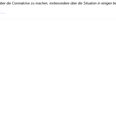
er die Coronakrise zu machen, insbesondere über die Situation in einigen b
Wo
n …
bleibt
die
Künstliche
Intelligenz?