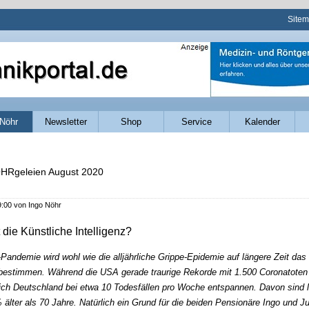
Navig
Site
übers
Nöhr
Newsletter
Shop
Service
Kalender
HRgeleien August 2020
9:00
von Ingo Nöhr
 die Künstliche Intelligenz?
Pandemie wird wohl wie die alljährliche Grippe-Epidemie auf längere Zeit das
estimmen. Während die USA gerade traurige Rekorde mit 1.500 Coronatoten p
sich Deutschland bei etwa 10 Todesfällen pro Woche entspannen. Davon sind 
% älter als 70 Jahre. Natürlich ein Grund für die beiden Pensionäre Ingo und Ju