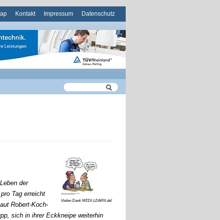
ation
map
Kontakt
Impressum
Datenschutz
pringen
 Leben der
ro Tag erreicht
Vielen Dank MEDI-LEARN.de!
laut Robert-Koch-
pp, sich in ihrer Eckkneipe weiterhin