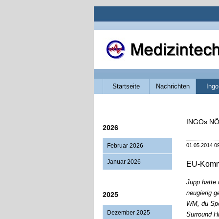
Navigation
Startseite
Nachrichten
Ingo
überspringen
INGOs NÖ
2026
Februar 2026
01.05.2014 0
Januar 2026
EU-Kommi
Jupp hatte 
neugierig g
2025
WM, du Spo
Dezember 2025
Surround Hi