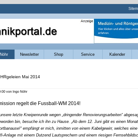
Navig
Site
übers
Nöhr
Newsletter
Shop
Service
Kalender
HRgeleien Mai 2014
9:00
von Ingo Nöhr
ssion regelt die Fussball-WM 2014!
unsere letzte Kneipenrunde wegen „dringender Renovierungsarbeiten“ abgesag
eworden bin, besuche ich ihn zu Hause. „Ab dem 12. Juni gibt es einen Monat
rtbanause!“ empfängt er mich, inmitten von einem Kabelgewirr, welches eine
fi-Anlage mit einem Dutzend Lautsprechern und einem riesigen Fernsehbildsc