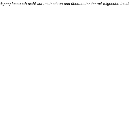
digung lasse ich nicht auf mich sitzen und überrasche ihn mit folgenden Insid
EU-
n …
Kommission
regelt
die
Fussball-
WM
2014!