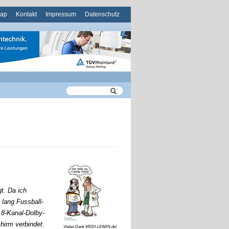
ation
map
Kontakt
Impressum
Datenschutz
pringen
t. Da ich
 lang Fussball-
 8-Kanal-Dolby-
hirm verbindet.
Vielen Dank MEDI-LEARN.de!