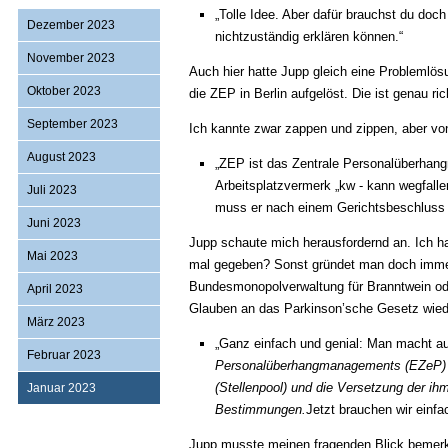
„Tolle Idee. Aber dafür brauchst du doc
Dezember 2023
nichtzuständig erklären können.“
November 2023
Auch hier hatte Jupp gleich eine Problemlö
Oktober 2023
die ZEP in Berlin aufgelöst. Die ist genau ric
September 2023
Ich kannte zwar zappen und zippen, aber von
August 2023
„ZEP ist das Zentrale Personalüberha
Arbeitsplatzvermerk „kw - kann wegfalle
Juli 2023
muss er nach einem Gerichtsbeschluss d
Juni 2023
Jupp schaute mich herausfordernd an. Ich h
Mai 2023
mal gegeben? Sonst gründet man doch immer
Bundesmonopolverwaltung für Branntwein ode
April 2023
Glauben an das Parkinson’sche Gesetz wied
März 2023
„Ganz einfach und genial: Man macht au
Februar 2023
Personalüberhangmanagements (EZeP) i
(Stellenpool) und die Versetzung der ih
Januar 2023
Bestimmungen.
Jetzt brauchen wir einf
Jupp musste meinen fragenden Blick bemerkt 