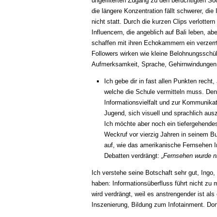
ungefilterten Zugang zu den berüchtigten Soc
die längere Konzentration fällt schwerer, di
nicht statt. Durch die kurzen Clips verlott
Influencern, die angeblich auf Bali leben, ab
schaffen mit ihren Echokammern ein verzerr
Followers wirken wie kleine Belohnungsschüb
Aufmerksamkeit, Sprache, Gehirnwindungen
Ich gebe dir in fast allen Punkten rech
welche die Schule vermitteln muss. Denn
Informationsvielfalt und zur Kommunikat
Jugend, sich visuell und sprachlich aus
Ich möchte aber noch ein tiefergehende
Weckruf vor vierzig Jahren in seinem B
auf, wie das amerikanische Fernsehen In
Debatten verdrängt:
„Fernsehen wurde nic
Ich verstehe seine Botschaft sehr gut, Ing
haben: Informationsüberfluss führt nicht zu 
wird verdrängt, weil es anstrengender ist als
Inszenierung, Bildung zum Infotainment. Do