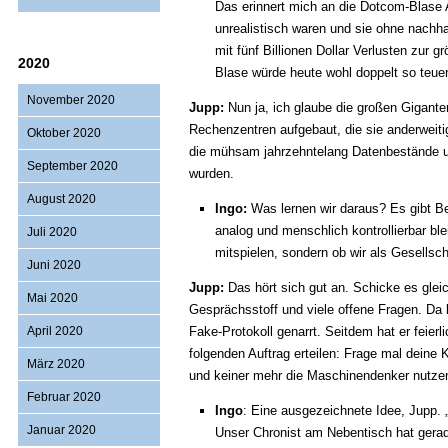
Das erinnert mich an die Dotcom-Blase A
unrealistisch waren und sie ohne nachh
mit fünf Billionen Dollar Verlusten zur 
2020
Blase würde heute wohl doppelt so teuer
November 2020
Jupp:
Nun ja, ich glaube die großen Gigant
Rechenzentren aufgebaut, die sie anderweiti
Oktober 2020
die mühsam jahrzehntelang Datenbestände u
September 2020
wurden.
August 2020
Ingo:
Was lernen wir daraus? Es gibt Ber
analog und menschlich kontrollierbar bl
Juli 2020
mitspielen, sondern ob wir als Gesellsc
Juni 2020
Jupp:
Das hört sich gut an. Schicke es glei
Mai 2020
Gesprächsstoff und viele offene Fragen. Da 
April 2020
Fake-Protokoll genarrt. Seitdem hat er feierl
folgenden Auftrag erteilen: Frage mal deine 
März 2020
und keiner mehr die Maschinendenker nutze
Februar 2020
Ingo
: Eine ausgezeichnete Idee, Jupp.
Januar 2020
Unser Chronist am Nebentisch hat gerade