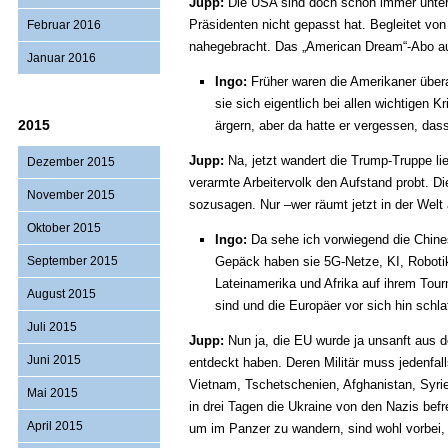
Jupp:
Die USA sind doch schon immer unter
Präsidenten nicht gepasst hat. Begleitet von
Februar 2016
nahegebracht. Das „American Dream“-Abo auf 
Januar 2016
Ingo:
Früher waren die Amerikaner übera
sie sich eigentlich bei allen wichtigen 
2015
ärgern, aber da hatte er vergessen, das
Jupp:
Na, jetzt wandert die Trump-Truppe lie
Dezember 2015
verarmte Arbeitervolk den Aufstand probt. D
November 2015
sozusagen. Nur –wer räumt jetzt in der Wel
Oktober 2015
Ingo:
Da sehe ich vorwiegend die Chine
September 2015
Gepäck haben sie 5G-Netze, KI, Robotik
Lateinamerika und Afrika auf ihrem Tour
August 2015
sind und die Europäer vor sich hin schla
Juli 2015
Jupp:
Nun ja, die EU wurde ja unsanft aus 
Juni 2015
entdeckt haben. Deren Militär muss jedenfalls
Vietnam, Tschetschenien, Afghanistan, Syrie
Mai 2015
in drei Tagen die Ukraine von den Nazis befr
April 2015
um im Panzer zu wandern, sind wohl vorbei,