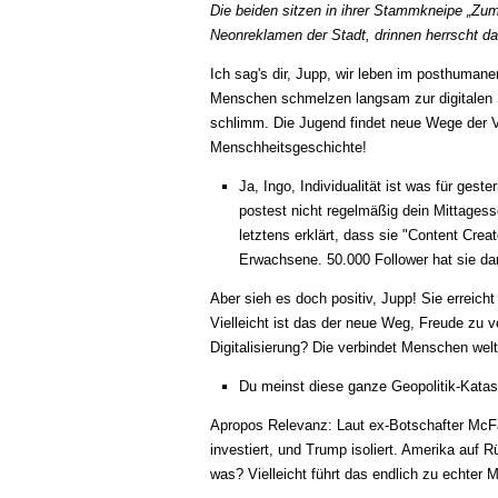
Die beiden sitzen in ihrer Stammkneipe „Zum
Neonreklamen der Stadt, drinnen herrscht d
Ich sag's dir, Jupp, wir leben im posthumanen
Menschen schmelzen langsam zur digitalen 
schlimm. Die Jugend findet neue Wege der V
Menschheitsgeschichte!
Ja, Ingo, Individualität ist was für gest
postest nicht regelmäßig dein Mittagess
letztens erklärt, dass sie "Content Cre
Erwachsene. 50.000 Follower hat sie dami
Aber sieh es doch positiv, Jupp! Sie erreic
Vielleicht ist das der neue Weg, Freude zu 
Digitalisierung? Die verbindet Menschen wel
Du meinst diese ganze Geopolitik-Katas
Apropos Relevanz: Laut ex-Botschafter McFa
investiert, und Trump isoliert. Amerika auf
was? Vielleicht führt das endlich zu echter 