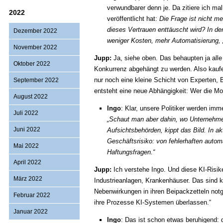
verwundbarer denn je. Da zitiere ich m
2022
veröffentlicht hat:
Die Frage ist nicht m
dieses Vertrauen enttäuscht wird? In der
Dezember 2022
weniger Kosten, mehr Automatisierung, „
November 2022
Jupp:
Ja, siehe oben. Das behaupten ja alle
Oktober 2022
Konkurrenz abgehängt zu werden. Also kaufen
nur noch eine kleine Schicht von Experten, 
September 2022
entsteht eine neue Abhängigkeit: Wer die Mod
August 2022
Ingo
: Klar, unsere Politiker werden imm
Juli 2022
„Schaut man aber dahin, wo Unternehmen
Juni 2022
Aufsichtsbehörden, kippt das Bild. In 
Geschäftsrisiko: von fehlerhaften auto
Mai 2022
Haftungsfragen.“
April 2022
Jupp:
Ich verstehe Ingo. Und diese KI-Risike
März 2022
Industrieanlagen, Krankenhäuser. Das sind k
Nebenwirkungen in ihren Beipackzetteln not
Februar 2022
ihre Prozesse KI-Systemen überlassen.“
Januar 2022
Ingo
: Das ist schon etwas beruhigend: 