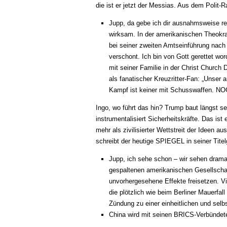
die ist er jetzt der Messias. Aus dem Polit-R
Jupp, da gebe ich dir ausnahmsweise re
wirksam. In der amerikanischen Theokrat
bei seiner zweiten Amtseinführung nach
verschont. Ich bin von Gott gerettet w
mit seiner Familie in der Christ Church
als fanatischer Kreuzritter-Fan: „Unser 
Kampf ist keiner mit Schusswaffen. N
Ingo, wo führt das hin? Trump baut längst sein
instrumentalisiert Sicherheitskräfte. Das ist 
mehr als zivilisierter Wettstreit der Ideen
schreibt der heutige SPIEGEL in seiner Tite
Jupp, ich sehe schon – wir sehen dram
gespaltenen amerikanischen Gesellschaf
unvorhergesehene Effekte freisetzen. V
die plötzlich wie beim Berliner Mauerfal
Zündung zu einer einheitlichen und selb
China wird mit seinen BRICS-Verbündet