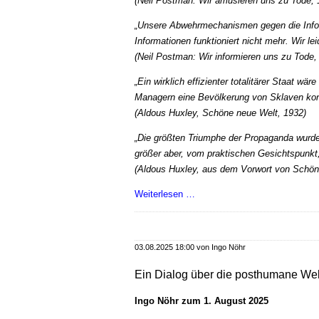
(Neil Postman: Wir amüsieren uns zu Tode, 
„Unsere Abwehrmechanismen gegen die In
Informationen funktioniert nicht mehr. Wir lei
(Neil Postman: Wir informieren uns zu Tode,
„Ein wirklich effizienter totalitärer Staat w
Managern eine Bevölkerung von Sklaven kontr
(Aldous Huxley, Schöne neue Welt, 1932)
„Die größten Triumphe der Propaganda wurden
größer aber, vom praktischen Gesichtspunkt
(Aldous Huxley, aus dem Vorwort von Schön
Über
Weiterlesen …
Handys,
Social
Media,
03.08.2025 18:00
von Ingo Nöhr
KI
und
Ein Dialog über die posthumane Wel
anderes
Ingo Nöhr zum 1. August 2025
Zeug