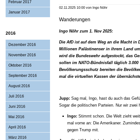
Februar 2017
Kaffeemaschine
02.11.2025 10:00
von Ingo Nöhr
der
Januar 2017
Chefetage
Wanderungen
Ingo Nöhr zum 1. Nov 2025:
2016
Die AfD ist auf dem Weg an die Macht in De
Dezember 2016
Millionen Palästinenser in ihrem Land u
November 2016
wird die Bundeswehr aufgestockt, das Ge
sollen im NATO-Bündnisfall täglich 3.00
Oktober 2016
Bevölkerungsschutz bereiten die Bevölke
September 2016
mal die virtuellen Kassen der übernächst
August 2016
Juli 2016
Jupp:
Sag mal, Ingo, hast du auch das Gefüh
Sogar die politischen Parteien. Nur wir zwei
Juni 2016
Ingo:
Stimmt schon. Die Welt zieht weite
Mai 2016
mal vorne an: Die Amerikaner. Zumindest
April 2016
gegen Trump mit.
März 2016