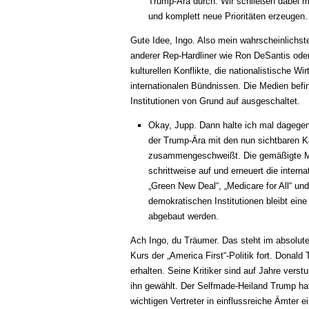
Trump-Ära durch. Wir schließen dabei mö
und komplett neue Prioritäten erzeugen.
Gute Idee, Ingo. Also mein wahrscheinlichs
anderer Rep-Hardliner wie Ron DeSantis oder
kulturellen Konflikte, die nationalistische 
internationalen Bündnissen. Die Medien befi
Institutionen von Grund auf ausgeschaltet.
Okay, Jupp. Dann halte ich mal dagegen
der Trump-Ära mit den nun sichtbaren K
zusammengeschweißt. Die gemäßigte Mitt
schrittweise auf und erneuert die intern
„Green New Deal“, „Medicare for All“ un
demokratischen Institutionen bleibt ein
abgebaut werden.
Ach Ingo, du Träumer. Das steht im absolut
Kurs der „America First“-Politik fort. Dona
erhalten. Seine Kritiker sind auf Jahre ver
ihn gewählt. Der Selfmade-Heiland Trump hat
wichtigen Vertreter in einflussreiche Ämter 