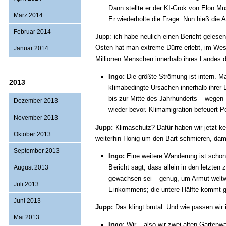
Dann stellte er der KI-Grok von Elon 
März 2014
Er wiederholte die Frage. Nun hieß di
Februar 2014
Jupp: ich habe neulich einen Bericht geles
Osten hat man extreme Dürre erlebt, im West
Januar 2014
Millionen Menschen innerhalb ihres Landes
Ingo:
Die größte Strömung ist intern. 
2013
klimabedingte Ursachen innerhalb ihrer
bis zur Mitte des Jahrhunderts – wegen
Dezember 2013
wieder bevor. Klimamigration befeuert P
November 2013
Jupp:
Klimaschutz? Dafür haben wir jetzt k
Oktober 2013
weiterhin Honig um den Bart schmieren, damit
September 2013
Ingo:
Eine weitere Wanderung ist schon
Bericht sagt, dass allein in den letzten
August 2013
gewachsen sei – genug, um Armut weltwe
Juli 2013
Einkommens; die untere Hälfte kommt g
Juni 2013
Jupp:
Das klingt brutal. Und wie passen wir 
Mai 2013
Ingo
: Wir – also wir zwei alten Gartenw