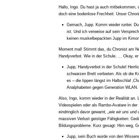
Hallo, Ingo. Du hast ja auch mitbekommen, d
doch eine bodenlose Frechheit. Unser Chronis
Gemach, Jupp. Komm wieder runter. Du h
ist. Und ich verweise auf sein Versprech
keinen muskelbepackten Jupp im Kimono
Moment mal! Stimmt das, du Chronist am Nebe
Handyverbot. Wie in der Schule. … Okay, er 
Jupp, Handyverbot in der Schule! Herrlic
schwarzen Brett verbieten. Als ob die K
es – die tippen längst im Halbschlaf ‚
Cha
Analphabeten gegen Generation WLAN. Un
Also, Ingo, komm wieder in der Realität an.
Videospielen oder als Rambo-Avatare in der
eindringlich davor gewarnt
, „wie wir uns und
massiven Verlust geistiger Fähigkeiten: Ge
Bildungsprobleme. Kurz gesagt: Hirn weg, G
Jupp, sein Buch wurde von den Wissens