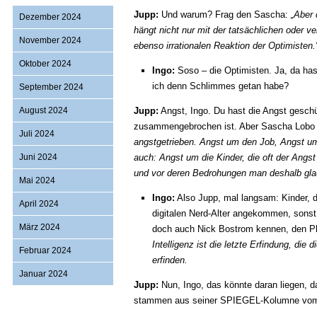
Jupp:
Und warum? Frag den Sascha:
„Aber 
Dezember 2024
hängt nicht nur mit der tatsächlichen oder v
November 2024
ebenso irrationalen Reaktion der Optimisten.
Oktober 2024
Ingo:
Soso – die Optimisten. Ja, da hast
ich denn Schlimmes getan habe?
September 2024
August 2024
Jupp:
Angst, Ingo. Du hast die Angst geschü
zusammengebrochen ist. Aber Sascha Lobo 
Juli 2024
angstgetrieben. Angst um den Job, Angst um
Juni 2024
auch: Angst um die Kinder, die oft der Angs
und vor deren Bedrohungen man deshalb glau
Mai 2024
Ingo:
Also Jupp, mal langsam: Kinder, di
April 2024
digitalen Nerd-Alter angekommen, sonst
März 2024
doch auch Nick Bostrom kennen, den P
Intelligenz ist die letzte Erfindung, d
Februar 2024
erfinden.
Januar 2024
Jupp:
Nun, Ingo, das könnte daran liegen, 
stammen aus seiner SPIEGEL-Kolumne vom 2