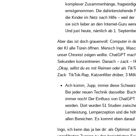
komplexer Zusammenhänge, fragwürdige 
ernstgenommen. Die dahinterstehende Fra
die Kinder im Netz nach Hilfe – weil der
sie sich lieber an den Internet-Guru wen
Und just heute, nämlich ab 1. September
Aber das ist doch grauenvoll: Computer in d
der KI alle Türen öffnen. Mensch Ingo, Mas
unser Chronist zeigen wollte. ChatGPT mach
Sekunden konzentrieren. Danach – zack – Hi
„Okay, willst du es mit Reimen oder als Tik
Zack. TikTok-Rap, Katzenfilter drüber, 3 Mill
Ach komm, Jupp, immer diese Schwarzmal
Bei jeder neuen Technik dasselbe: Buch
immer noch! Der Einfluss von ChatGPT a
worden. Dort wurden 51 Studien zwisch
Lernleistung, Lernperzeption und die hö
allen Bereichen. Es kommt eben darauf an
Ingo, ich kenn das ja bei dir: als Optimist s