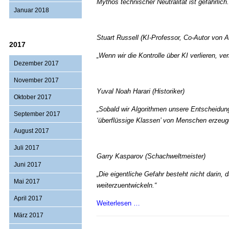
Mythos technischer Neutralität ist gefährlich.
Januar 2018
Stuart Russell (KI-Professor, Co-Autor von Ar
2017
„Wenn wir die Kontrolle über KI verlieren, ver
Dezember 2017
November 2017
Yuval Noah Harari (Historiker)
Oktober 2017
„Sobald wir Algorithmen unsere Entscheidunge
September 2017
‘überflüssige Klassen’ von Menschen erzeug
August 2017
Juli 2017
Garry Kasparov (Schachweltmeister)
Juni 2017
„Die eigentliche Gefahr besteht nicht darin,
Mai 2017
weiterzuentwickeln.“
April 2017
KI:
Weiterlesen …
Die
März 2017
neue