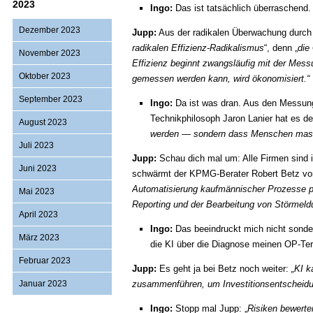
2023
Ingo:
Das ist tatsächlich überraschend
Dezember 2023
Jupp:
Aus der radikalen Überwachung durch d
radikalen Effizienz-Radikalismus
“, denn „
die
November 2023
Effizienz beginnt zwangsläufig mit der Mess
Oktober 2023
gemessen werden kann, wird ökonomisiert.“
September 2023
Ingo:
Da ist was dran. Aus den Messunge
Technikphilosoph Jaron Lanier hat es deu
August 2023
werden — sondern dass Menschen masc
Juli 2023
Jupp:
Schau dich mal um: Alle Firmen sind 
Juni 2023
schwärmt der KPMG-Berater Robert Betz von
Automatisierung kaufmännischer Prozesse p
Mai 2023
Reporting und der Bearbeitung von Störmeld
April 2023
Ingo:
Das beeindruckt mich nicht sonder
März 2023
die KI über die Diagnose meinen OP-Ter
Februar 2023
Jupp:
Es geht ja bei Betz noch weiter:
„KI 
Januar 2023
zusammenführen, um Investitionsentscheidun
Ingo:
Stopp mal Jupp: „
Risiken bewerte