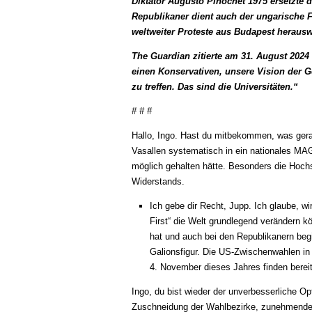
Diktator Augusto Pinochet 1975 ersetzte di
Republikaner dient auch der ungarische Fü
weltweiter Proteste aus Budapest herausw
The Guardian zitierte am 31. August 2024
einen Konservativen, unsere Vision der Ge
zu treffen. Das sind die Universitäten.“
# # #
Hallo, Ingo. Hast du mitbekommen, was gera
Vasallen systematisch in ein nationales MA
möglich gehalten hätte. Besonders die Hochs
Widerstands.
Ich gebe dir Recht, Jupp. Ich glaube, w
First“ die Welt grundlegend verändern k
hat und auch bei den Republikanern b
Galionsfigur. Die US-Zwischenwahlen in
4. November dieses Jahres finden bereit
Ingo, du bist wieder der unverbesserliche Op
Zuschneidung der Wahlbezirke, zunehmender 