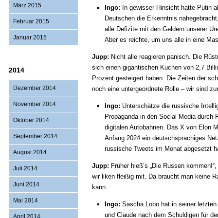
März 2015
Ingo:
In gewisser Hinsicht hatte Putin 
Deutschen die Erkenntnis nahegebracht,
Februar 2015
alle Defizite mit den Geldern unserer U
Januar 2015
Aber es reichte, um uns alle in eine Ma
Jupp:
Nicht alle reagieren panisch. Die Rüst
sich einen gigantischen Kuchen von 2,7 Bil
2014
Prozent gesteigert haben. Die Zeiten der schr
Dezember 2014
noch eine untergeordnete Rolle – wir sind z
November 2014
Ingo:
Unterschätze die russische Intell
Propaganda in den Social Media durch 
Oktober 2014
digitalen Autobahnen. Das X von Elon Mu
September 2014
Anfang 2024 ein deutschsprachiges Net
russische Tweets im Monat abgesetzt h
August 2014
Jupp:
Früher hieß’s „Die Russen kommen!“, h
Juli 2014
wir liken fleißig mit. Da braucht man kein
Juni 2014
kann.
Mai 2014
Ingo:
Sascha Lobo hat in seiner letzte
und Claude nach dem Schuldigen für de
April 2014